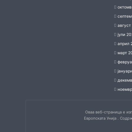
октомв
септем
август
јули 2
април 
март 2
февруа
јануар
декемв
ноемвр
Оваа веб-страница е из
Европската Унија . Содр