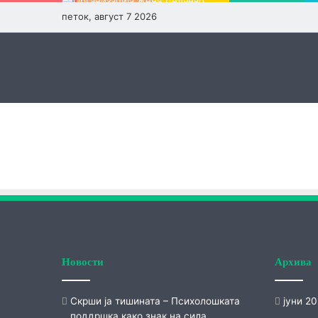
петок, август 7 2026
Новости
Архива
Скрши ја тишината – Психолошката
јуни 2
поддршка како знак на сила