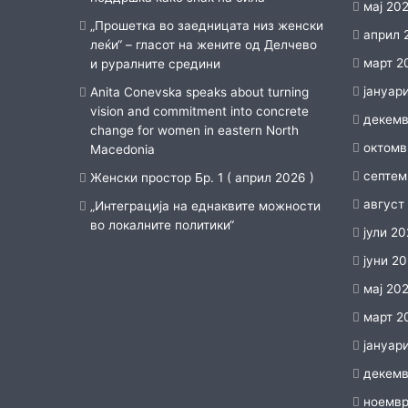
мај 20
„Прошетка во заедницата низ женски
април 
леќи“ – гласот на жените од Делчево
март 2
и руралните средини
јануар
Anita Conevska speaks about turning
vision and commitment into concrete
декемв
change for women in eastern North
октомв
Macedonia
септем
Женски простор Бр. 1 ( април 2026 )
август
„Интеграција на еднаквите можности
во локалните политики“
јули 20
јуни 2
мај 20
март 2
јануар
декемв
ноемвр