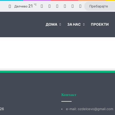
℃
21
Facebook
YouTube
Instagram
TikTok
Log In
Sidebar
Делчево
ДОМА
ЗА НАС
ПРОЕКТИ
Контакт
026
е-mail: ozdelcevo@gmail.com