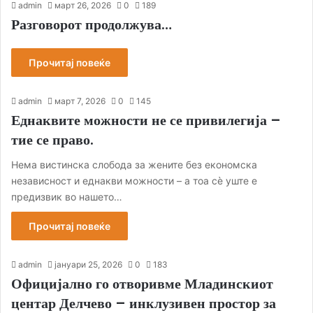
admin
март 26, 2026
0
189
Разговорот продолжува…
Прочитај повеќе
admin
март 7, 2026
0
145
Еднаквите можности не се привилегија –
тие се право.
Нема вистинска слобода за жените без економска
независност и еднакви можности – а тоа сè уште е
предизвик во нашето…
Прочитај повеќе
admin
јануари 25, 2026
0
183
Официјално го отворивме Младинскиот
центар Делчево – инклузивен простор за