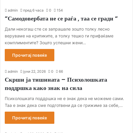
admin
пред 6 часа
0
154
“Самодовербата не се раѓа , таа се гради “
Дали некогаш сте се запрашале зошто толку лесно
веруваме на критиките, а толку тешко ги прифаќаме
комплиментите? Зошто успешни жени…
Прочитај повеќе
admin
јуни 22, 2026
0
66
Скрши ја тишината – Психолошката
поддршка како знак на сила
Психолошката поддршка не е знак дека не можеме сами.
Таа е знак дека сме подготвени да се грижиме за себе,…
Прочитај повеќе