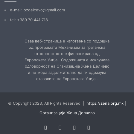
е-mail: ozdelcevo@gmail.com
tel: +389 70 441 718
Оваа веб-страница е изготвена со подршка
од програмата Механизам за граѓанска
отпорност што е финансирана од
Европската Унија . Содржината е исклучива
одговорност на Оганизација Жена Делчево
и не мора задолжително да ги одразува
ставовите на Европската Унија .
© Copyright 2023, All Rights Reserved |
https://zena.org.mk
|
Организација Жена Делчево
Facebook
YouTube
Instagram
TikTok