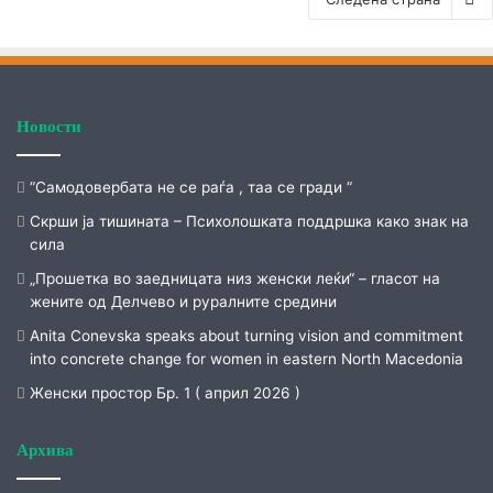
Новости
“Самодовербата не се раѓа , таа се гради “
Скрши ја тишината – Психолошката поддршка како знак на
сила
„Прошетка во заедницата низ женски леќи“ – гласот на
жените од Делчево и руралните средини
Anita Conevska speaks about turning vision and commitment
into concrete change for women in eastern North Macedonia
Женски простор Бр. 1 ( април 2026 )
Архива