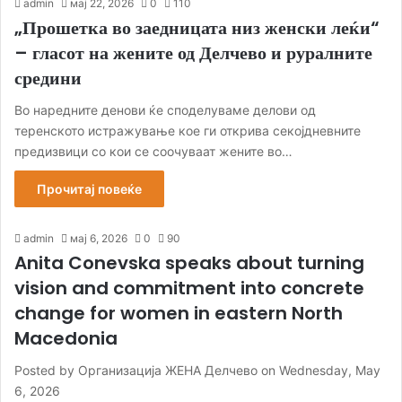
admin
мај 22, 2026
0
110
„Прошетка во заедницата низ женски леќи“
– гласот на жените од Делчево и руралните
средини
Во наредните денови ќе споделуваме делови од
теренското истражување кое ги открива секојдневните
предизвици со кои се соочуваат жените во…
Прочитај повеќе
admin
мај 6, 2026
0
90
Anita Conevska speaks about turning
vision and commitment into concrete
change for women in eastern North
Macedonia
Posted by Организација ЖЕНА Делчево on Wednesday, May
6, 2026