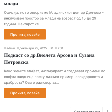
млади
Официјално го отворивме Младинскиот центар Делчево –
инклузивен простор за млади на возраст од 15 до 29
години. Центарот ќе…
Прочитај повеќе
admin
декември 25, 2025
0
258
Подкаст со др.Виолета Арсова и Сузана
Петровска
Како жените влијаат, инспирираат и создаваат промени во
својата заедница преку личниот пример, солидарноста и
храброста? Ова е разговор за…
Прочитај повеќе
Следена страна