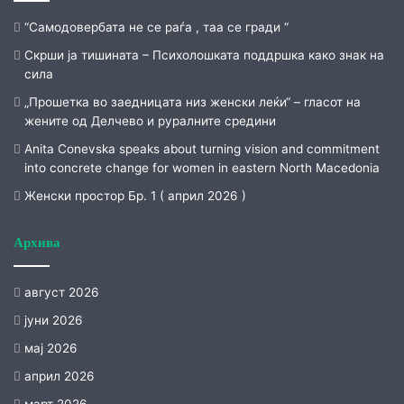
“Самодовербата не се раѓа , таа се гради “
Скрши ја тишината – Психолошката поддршка како знак на
сила
„Прошетка во заедницата низ женски леќи“ – гласот на
жените од Делчево и руралните средини
Anita Conevska speaks about turning vision and commitment
into concrete change for women in eastern North Macedonia
Женски простор Бр. 1 ( април 2026 )
Архива
август 2026
јуни 2026
мај 2026
април 2026