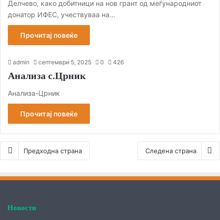
Делчево, како добитници на нов грант од меѓународниот
донатор ИФЕС, учествуваа на…
Прочитај повеќе
admin
септември 5, 2025
0
426
Анализа с.Црник
Анализа-Црник
Прочитај повеќе
Предходна страна
Следена страна
Новости