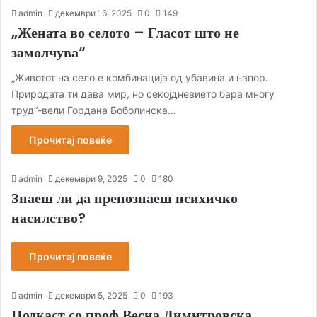
admin
декември 16, 2025
0
149
„Жената во селото – Гласот што не
замолчува“
„Животот на село е комбинација од убавина и напор.
Природата ти дава мир, но секојдневието бара многу
труд“-вели Гордана Боболинска…
Прочитај повеќе
admin
декември 9, 2025
0
180
Знаеш ли да препознаеш психичко
насилство?
Прочитај повеќе
admin
декември 5, 2025
0
193
Подкаст со проф.Весна Димитровска