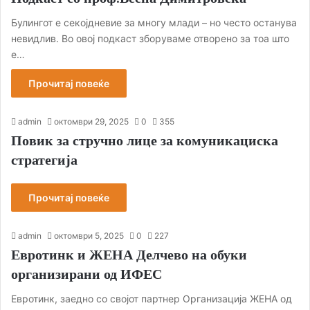
Булингот е секојдневие за многу млади – но често останува
невидлив. Во овој подкаст зборуваме отворено за тоа што
е…
Прочитај повеќе
admin
октомври 29, 2025
0
355
Повик за стручно лице за комуникациска
стратегија
Прочитај повеќе
admin
октомври 5, 2025
0
227
Евротинк и ЖЕНА Делчево на обуки
организирани од ИФЕС
Евротинк, заедно со својот партнер Организација ЖЕНА од