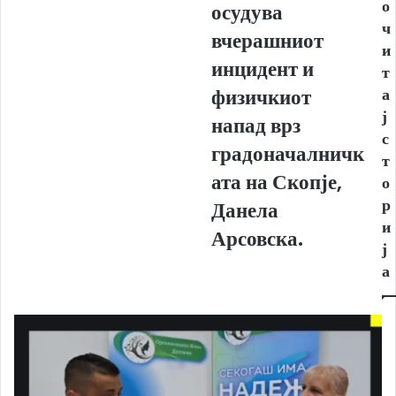
о
осудува
осудува
ч
вчерашниот
вчерашниот
и
инцидент
инцидент и
т
и
физичкиот
физичкиот
а
напад
ј
напад врз
врз
с
градоначалничката
градоначалничк
т
на
ата на Скопје,
о
Скопје,
Данела
р
Данела
Арсовска.
и
Арсовска.
ј
а