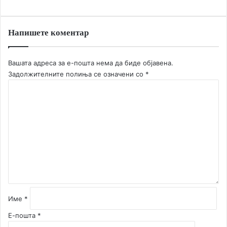
Напишете коментар
Вашата адреса за е-пошта нема да биде објавена.
Задолжителните полиња се означени со
*
К
о
м
е
н
т
а
р
*
Име
*
Е-пошта
*