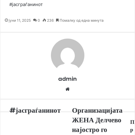
#јасграѓанинот
јуни 11, 2025
0
236
Помалку од една минута
admin
Website
#јасграѓанинот
Организацијата
#јасграѓанинот
Организацијата
ЖЕНА
ЖЕНА Делчево
П
Делчево
најостро
најостро го
р
го