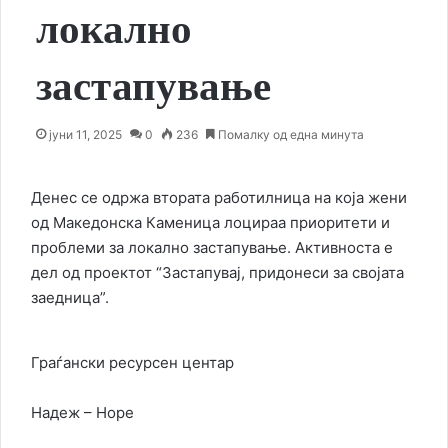
локално
застапување
јуни 11, 2025
0
236
Помалку од една минута
Денес се одржа втората работилница на која жени
од Македонска Каменица лоцираа приоритети и
проблеми за локално застапување. Активноста е
дел од проектот “Застапувај, придонеси за својата
заедница”.
Граѓански ресурсен центар
Надеж – Норе