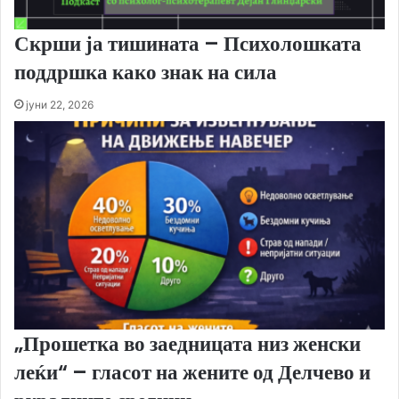
Скрши ја тишината – Психолошката
поддршка како знак на сила
јуни 22, 2026
„Прошетка во заедницата низ женски
леќи“ – гласот на жените од Делчево и