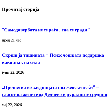
објавува
барање
Прочитај сторија
за
понуда
за
услуги.
“Самодовербата не се раѓа , таа се гради “
пред 21 час
Скрши ја тишината – Психолошката поддршка
како знак на сила
јуни 22, 2026
„Прошетка во заедницата низ женски леќи“ –
гласот на жените од Делчево и руралните средини
мај 22, 2026