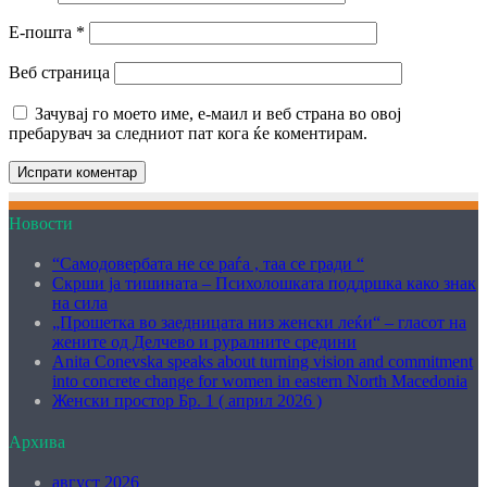
Е-пошта
*
Веб страница
Зачувај го моето име, е-маил и веб страна во овој
пребарувач за следниот пат кога ќе коментирам.
Новости
“Самодовербата не се раѓа , таа се гради “
Скрши ја тишината – Психолошката поддршка како знак
на сила
„Прошетка во заедницата низ женски леќи“ – гласот на
жените од Делчево и руралните средини
Anita Conevska speaks about turning vision and commitment
into concrete change for women in eastern North Macedonia
Женски простор Бр. 1 ( април 2026 )
Архива
август 2026