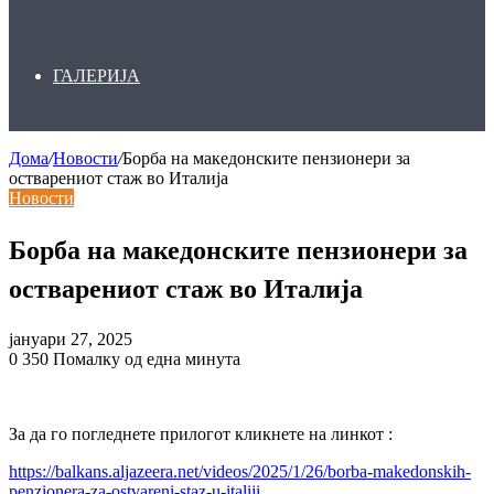
ГАЛЕРИЈА
Дома
/
Новости
/
Борба на македонските пензионери за
остварениот стаж во Италија
Новости
Борба на македонските пензионери за
остварениот стаж во Италија
јануари 27, 2025
0
350
Помалку од една минута
За да го погледнете прилогот кликнете на линкот :
https://balkans.aljazeera.net/videos/2025/1/26/borba-makedonskih-
penzionera-za-ostvareni-staz-u-italiji