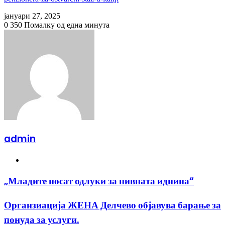
јануари 27, 2025
0
350
Помалку од една минута
admin
Website
„Младите
„Младите носат одлуки за нивната иднина“
носат
одлуки
Органзиација
Органзиација ЖЕНА Делчево објавува барање за
за
ЖЕНА
нивната
понуда за услуги.
Делчево
иднина“