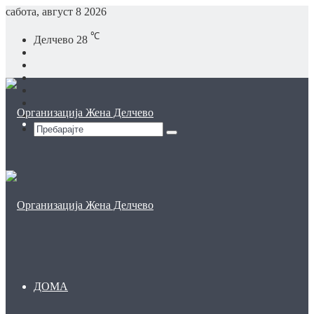
сабота, август 8 2026
℃
Делчево
28
Facebook
YouTube
Instagram
TikTok
Log
In
Sidebar
Мени
Пребарајте
ДОМА