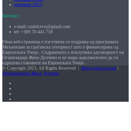
ноември 2023
Контакт
е-mail: ozdelcevo@gmail.com
tel: +389 70 441 718
Оваа веб-страница е изготвена со подршка од програмата
Механизам за граѓанска отпорност што е финансирана од
Европската Унија . Содржината е исклучива одговорност на
Оганизација Жена Делчево и не мора задолжително да ги
одразува ставовите на Европската Унија .
© Copyright 2023, All Rights Reserved |
https://zena.org.mk
|
Организација Жена Делчево
Facebook
YouTube
Instagram
TikTok
Facebook
X
WhatsApp
Telegram
Viber
Back
to
top
button