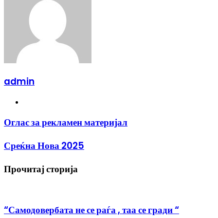
admin
Website
Оглас
Оглас за рекламен материјал
за
рекламен
Среќна
Среќна Нова 2025
материјал
Нова
2025
Прочитај сторија
“Самодовербата не се раѓа , таа се гради “