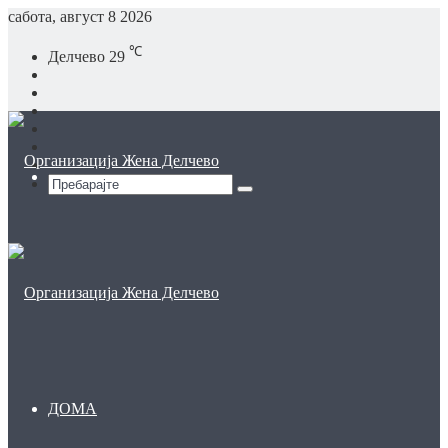
сабота, август 8 2026
℃
Делчево
29
Facebook
YouTube
Instagram
TikTok
Log
In
Sidebar
Мени
Пребарајте
ДОМА