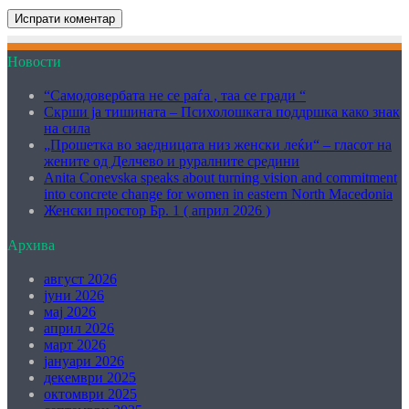
Новости
“Самодовербата не се раѓа , таа се гради “
Скрши ја тишината – Психолошката поддршка како знак
на сила
„Прошетка во заедницата низ женски леќи“ – гласот на
жените од Делчево и руралните средини
Anita Conevska speaks about turning vision and commitment
into concrete change for women in eastern North Macedonia
Женски простор Бр. 1 ( април 2026 )
Архива
август 2026
јуни 2026
мај 2026
април 2026
март 2026
јануари 2026
декември 2025
октомври 2025