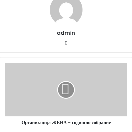
admin
Website
Организација
ЖЕНА
-
годишно
собрание
Организација ЖЕНА - годишно собрание