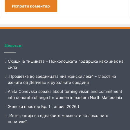
Новости
Скрши ја тишината – Психолошката поддршка како знак на
сила
„Прошетка во заедницата низ женски леќи“ – гласот на
жените од Делчево и руралните средини
Anita Conevska speaks about turning vision and commitment
into concrete change for women in eastern North Macedonia
Женски простор Бр. 1 ( април 2026 )
„Интеграција на еднаквите можности во локалните
политики“