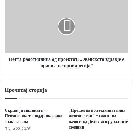
Петта
работилница
од
проектот:
„
Женското
здравје
е
право
Петта работилница од проектот: „ Женското здравје е
а
не
право а не привилегија“
привилегија“
Прочитај сторија
Скрши ја тишината –
„Прошетка во заедницата низ
Психолошката поддршка како
женски леќи“ – гласот на
знак на сила
жените од Делчево и руралните
средини
јуни 22, 2026