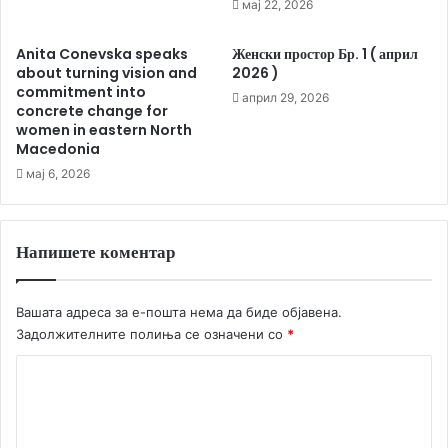
мај 22, 2026
Anita Conevska speaks
Женски простор Бр. 1 ( април
about turning vision and
2026 )
commitment into
април 29, 2026
concrete change for
women in eastern North
Macedonia
мај 6, 2026
Напишете коментар
Вашата адреса за е-пошта нема да биде објавена.
Задолжителните полиња се означени со
*
К
о
м