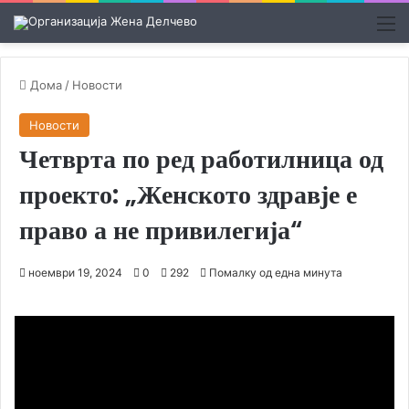
М
Дома
/
Новости
Новости
Четврта по ред работилница од
проекто: „Женското здравје е
право а не привилегија“
ноември 19, 2024
0
292
Помалку од една минута