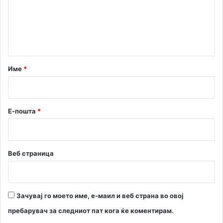
е
н
т
а
р
Име
*
*
Е-пошта
*
Веб страница
Зачувај го моето име, е-маил и веб страна во овој
пребарувач за следниот пат кога ќе коментирам.