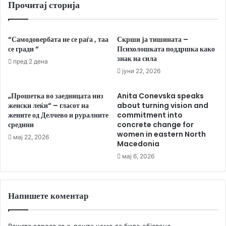
Прочитај сторија
“Самодовербата не се раѓа , таа
Скрши ја тишината –
се гради “
Психолошката поддршка како
знак на сила
пред 2 дена
јуни 22, 2026
„Прошетка во заедницата низ
Anita Conevska speaks
женски леќи“ – гласот на
about turning vision and
жените од Делчево и руралните
commitment into
средини
concrete change for
women in eastern North
мај 22, 2026
Macedonia
мај 6, 2026
Напишете коментар