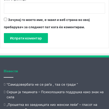
Зачувај го моето име, е-маил и веб страна во овој
пребарувач за следниот пат кога ќе коментирам.
Новости
“Самодовербата не се раѓа , таа се гради “
Скрши ја тишината – Психолошката поддршка како знак на
сила
„Прошетка во заедницата низ женски леќи“ – гласот на