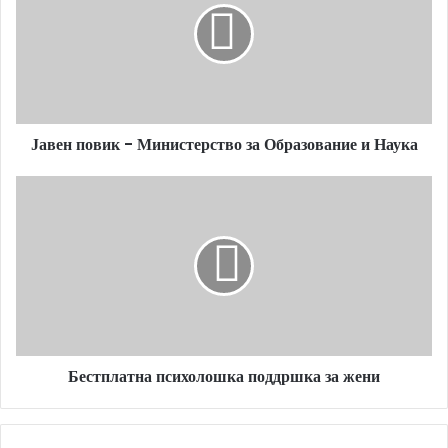
Министерство
за
Образование
и
Наука
Јавен повик - Министерство за Образование и Наука
Бестплатна
психолошка
поддршка
за
жени
Бестплатна психолошка поддршка за жени