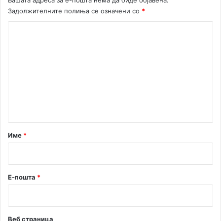
Вашата адреса за е-пошта нема да биде објавена.
Задолжителните полиња се означени со
*
К
о
м
е
н
т
а
р
Име
*
*
Е-пошта
*
Веб страница