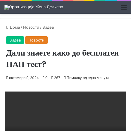
М
Дома
/
Новости
/
Видеа
Видеа
Новости
Дали знаете како до бесплатен
ПАП тест?
октомври 9, 2024
0
267
Помалку од една минута