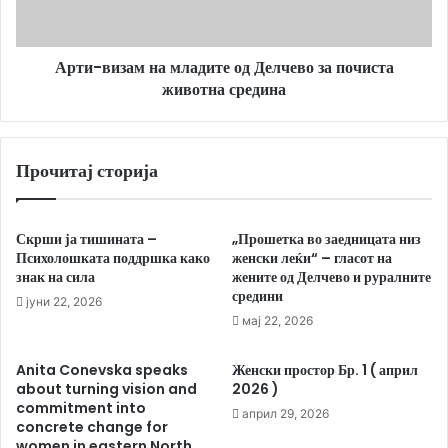
за
почиста
животна
Арти-визам на младите од Делчево за почиста
средина
животна средина
Прочитај сторија
Скрши ја тишината –
„Прошетка во заедницата низ
Психолошката поддршка како
женски леќи“ – гласот на
знак на сила
жените од Делчево и руралните
средини
јуни 22, 2026
мај 22, 2026
Anita Conevska speaks
Женски простор Бр. 1 ( април
about turning vision and
2026 )
commitment into
април 29, 2026
concrete change for
women in eastern North