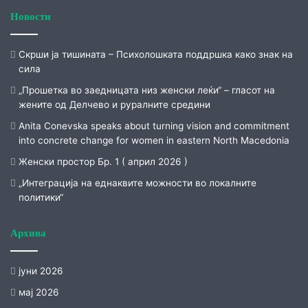
Новости
Скрши ја тишината – Психолошката поддршка како знак на
сила
„Прошетка во заедницата низ женски леќи“ – гласот на
жените од Делчево и руралните средини
Anita Conevska speaks about turning vision and commitment
into concrete change for women in eastern North Macedonia
Женски простор Бр. 1 ( април 2026 )
„Интеграција на еднаквите можности во локалните
политики“
Архива
јуни 2026
мај 2026