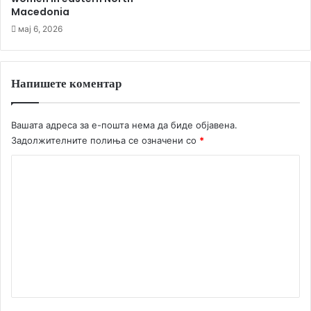
Macedonia
мај 6, 2026
Напишете коментар
Вашата адреса за е-пошта нема да биде објавена.
Задолжителните полиња се означени со
*
К
о
м
е
н
т
а