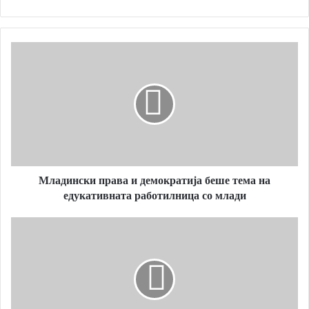
Младински
права
и
демократија
беше
тема
на
едукативната
работилница
Младински права и демократија беше тема на
со
млади
едукативната работилница со млади
Арти-
визам
на
младите
од
Делчево