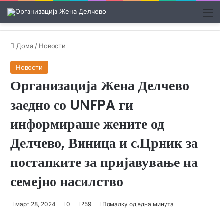
М
Дома
/
Новости
Новости
Организација Жена Делчево
заедно со UNFPA ги
информираше жените од
Делчево, Виница и с.Црник за
постапките за пријавување на
семејно насилство
март 28, 2024
0
259
Помалку од една минута