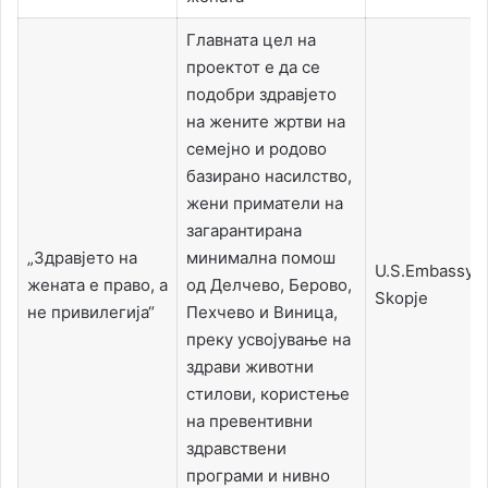
Главната цел на
проектот е да се
подобри здравјето
на жените жртви на
семејно и родово
базирано насилство,
жени приматели на
загарантирана
„Здравјето на
минимална помош
U.S.Embassy
жената е право, а
од Делчево, Берово,
Skopje
не привилегија“
Пехчево и Виница,
преку усвојување на
здрави животни
стилови, користење
на превентивни
здравствени
програми и нивно