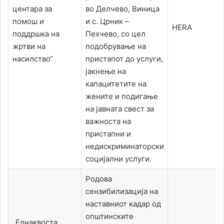
центара за
во Делчево, Виница
помош и
и с. Црник –
HERA
поддршка на
Пехчево, со цел
жртви на
подобрување на
насилство“
пристапот до услуги,
јакнење на
капацитетите на
жените и подигање
на јавната свест за
важноста на
пристапни и
недискриминаторски
социјални услуги.
Родова
сензибилизација на
наставниот кадар од
општинските
„Еднаквоста