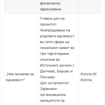
финансиско
зајакнување.
Главна цел на
проектот:
Унапредување на
родовата еднаквост
во сите сфери на
локалниот живот во
три таргетирани
општини во
Источниот регион (
Делчево, Берово и
„Ние можеме за
Kvinna till
Пехчево
еднаквост“
Kvinna
Цел на проектот: .
Зајакнати
организациски
капацитети за