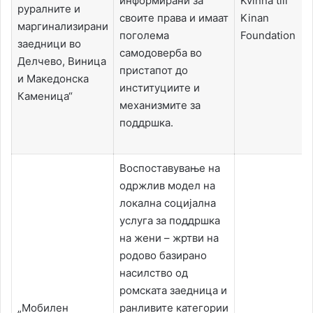
информирани за
Kvinna till
руралните и
своите права и имаат
Kinan
маргинализирани
поголема
Foundation
заедници во
самодоверба во
Делчево, Виница
пристапот до
и Македонска
институциите и
Каменица“
механизмите за
поддршка.
Воспоставување на
одржлив модел на
локална социјална
услуга за поддршка
на жени – жртви на
родово базирано
насилство од
ромската заедница и
„Мобилен
ранливите категории