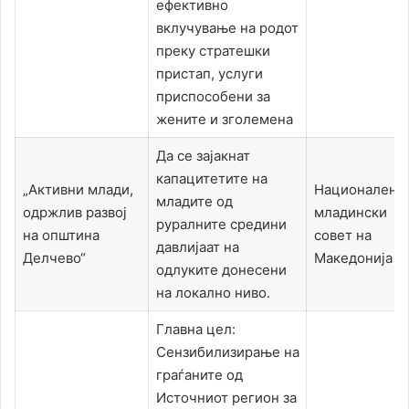
ефективно
вклучување на родот
преку стратешки
пристап, услуги
приспособени за
жените и зголемена
Да се зајакнат
капацитетите на
„Активни млади,
Национален
младите од
одржлив развој
младински
руралните средини
на општина
совет на
давлијаат на
Делчево“
Македонија
одлуките донесени
на локално ниво.
Главна цел:
Сензибилизирање на
граѓаните од
Источниот регион за