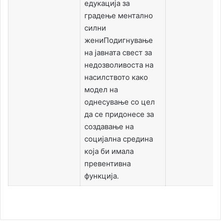
едукација за
градење ментално
силни
жениПодигнување
на јавната свест за
недозволивоста на
насилството како
модел на
однесување со цел
да се придонесе за
создавање на
социјална средина
која би имала
превентивна
функција.