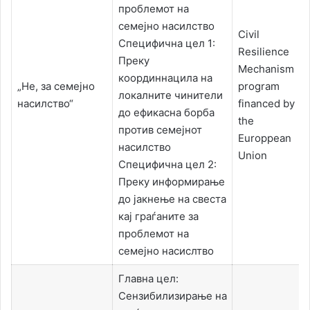
проблемот на
семејно насилство
Civil
Специфична цел 1:
Resilience
Преку
Mechanism
координнацила на
„Не, за семејно
program
локалните чинители
насилство“
financed by
до ефикасна борба
the
против семејнот
Europpean
насилство
Union
Специфична цел 2:
Преку информирање
до јакнење на свеста
кај граѓаните за
проблемот на
семејно насислтво
Главна цел:
Сензибилизирање на