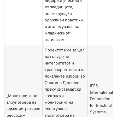
лидери и учесници
во заедницата,
поттикнувајќи
одржливи практики
и зголемување на
младинскиот
активизам.
Проектот има за цел
да го зајакне
интегритетот и
транспарентноста на
локалните избори во
Општина Делчево
IFES –
преку систематски
International
„Мониторинг на
граѓански
Foundation
злоупотреба на
мониторинг на
for Electoral
административни
евентуална
Systems
ресурси –
злоупотреба на