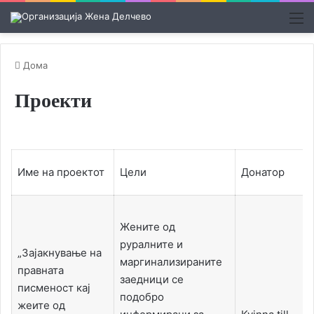
М
Дома
Проекти
Име на проектот
Цели
Донатор
Жените од
руралните и
„Зајакнување на
маргинализираните
правната
заедници се
писменост кај
подобро
жеите од