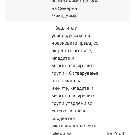
во Источниот регион
на Северна
Македонија
– Заштита и
унапредување на
човековите права, со
акцент на жените,
младите и
маргинализираните
групи – Остварување
на правата на
жените, младите и
маргинализираните
групи утврдени во
Уставот и нивна
соодветна
застапеност во сите
сфери на
The Youth