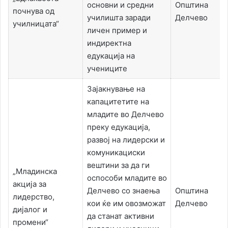
основни и средни
Општина
почнува од
училишта заради
Делчево
училницата“
личен пример и
индиректна
едукација на
учениците
Зајакнување на
капацитетите на
младите во Делчево
преку едукација,
развој на лидерски и
комуникациски
вештини за да ги
„Младинска
оспособи младите во
акција за
Делчево со знаења
Општина
лидерство,
кои ќе им овозможат
Делчево
дијалог и
да станат активни
промени“