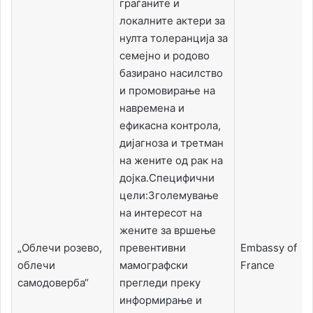
граѓаните и
локалните актери за
нулта толеранција за
семејно и родово
базирано насилство
и промовирање на
навремена и
ефикасна контрола,
дијагноза и третман
на жените од рак на
дојка.Специфични
цели:Зголемување
на интересот на
жените за вршење
„Облечи розево,
превентивни
Embassy of
облечи
мамографски
France
самодоверба“
прегледи преку
информирање и