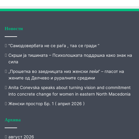
Новости
“Самодовербата не се раѓа , таа се гради “
Скрши ја тишината – Психолошката поддршка како знак на
сила
„Прошетка во заедницата низ женски леќи“ – гласот на
жените од Делчево и руралните средини
Anita Conevska speaks about turning vision and commitment
into concrete change for women in eastern North Macedonia
Женски простор Бр. 1 ( април 2026 )
Архива
август 2026