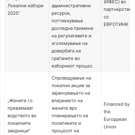
(ИФЕС) во
Локални избори
административни
партнерство
2025“
ресурси,
со
поттикнување
ЕВРОТИНК
доследна примена
на регулативите и
зголемување на
довербата на
граѓаните во
изборниот процес.
Спроведување на
локални акции за
зајакнувањето на
„Жените го
влијанието на
Financed by
превземаат
жените врз
the
водството во
планирањето на
Europpean
локалните
политиките и
Union
заедници“
процесот на