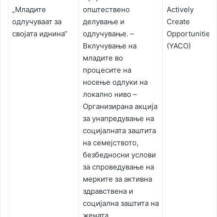
„Младите
општествено
Actively
одлучуваат за
делување и
Create
својата иднина“
одлучување. –
Opportunities
Вклучување на
(YACO)
младите во
процесите на
носење одлуки на
локално ниво –
Организирана акција
за унапредување на
социјалната заштита
на семејството,
безбедносни услови
за спроведување на
мерките за активна
здравствена и
социјална заштита на
жената