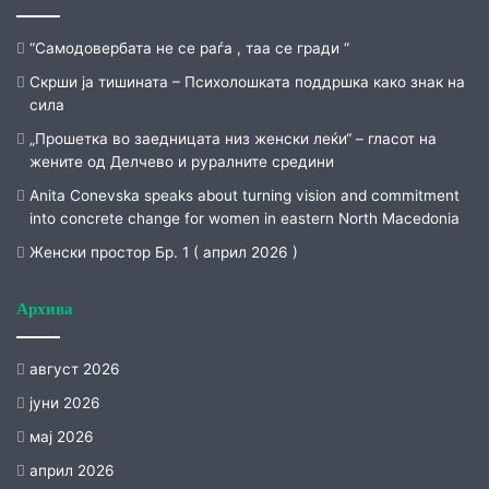
“Самодовербата не се раѓа , таа се гради “
Скрши ја тишината – Психолошката поддршка како знак на
сила
„Прошетка во заедницата низ женски леќи“ – гласот на
жените од Делчево и руралните средини
Anita Conevska speaks about turning vision and commitment
into concrete change for women in eastern North Macedonia
Женски простор Бр. 1 ( април 2026 )
Архива
август 2026
јуни 2026
мај 2026
април 2026