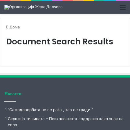
М
Дома
Document Search Results
Новости
“Самодовербата не се раѓа , таа се гради “
Скрши ја тишината – Психолошката поддршка како знак на
сила